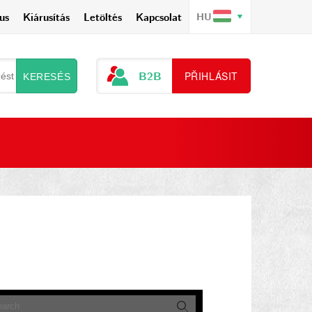
us
Kiárusítás
Letöltés
Kapcsolat
HU
B2B
PŘIHLÁSIT
KERESÉS