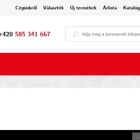
Cégünkről
Választék
Új termékek
Árlista
Katalóg
+420
585 341 667