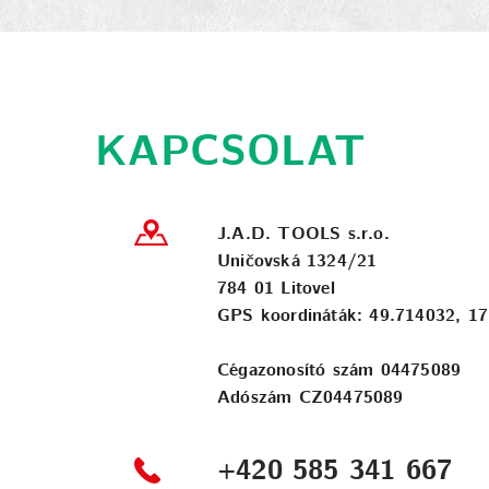
KAPCSOLAT
J.A.D. TOOLS s.r.o.
Uničovská 1324/21
784 01 Litovel
GPS koordináták: 49.714032, 1
Cégazonosító szám 04475089
Adószám CZ04475089
+420 585 341 667